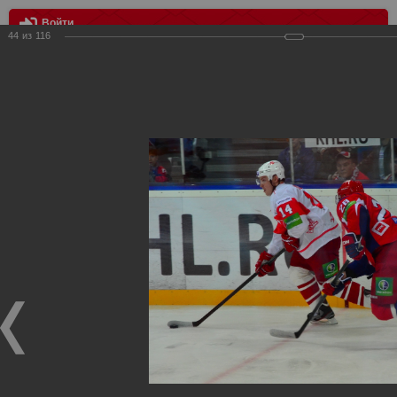
Войти
44
из
116
МЕНЮ
Локомотив vs Спартак 4:2
Главная
>
Фотографии с матчей Спартака, Сборной
Росиии
>
Сезон 2012-2013
>
Локомотив vs Спартак 4:2
Уважаемые посетители нашего сайта!
Если у Вас есть фото с хоккейных игр Спартака,
высылайте нам на почту, мы обязательно разместим их
в этом разделе.
Локомотив vs Спартак 4:2
21.09.2012