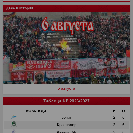
День в истории
6 августа
Таблица ЧР 2026/2027
команда
и
о
зенит
2
6
Краснодар
2
6
Динамо Мх
2
6