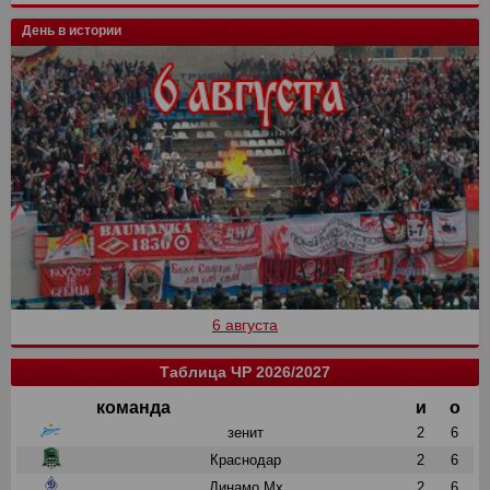
День в истории
6 августа
Таблица ЧР 2026/2027
команда
и
о
зенит
2
6
Краснодар
2
6
Динамо Мх
2
6