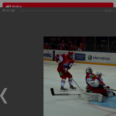
Войти
59
из
116
МЕНЮ
Локомотив vs Спартак 4:2
Главная
>
Фотографии с матчей Спартака, Сборной
Росиии
>
Сезон 2012-2013
>
Локомотив vs Спартак 4:2
Уважаемые посетители нашего сайта!
Если у Вас есть фото с хоккейных игр Спартака,
высылайте нам на почту, мы обязательно разместим их
в этом разделе.
Локомотив vs Спартак 4:2
21.09.2012