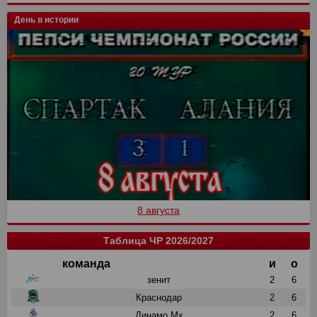
День в истории
8 августа
Таблица ЧР 2026/2027
команда
и
о
зенит
2
6
Краснодар
2
6
Динамо Мх
2
6